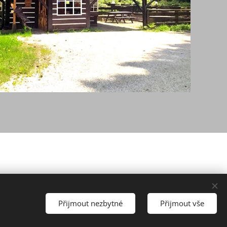
Vytvořeno službou
Webnode
Cookies
Přijmout nezbytné
Přijmout vše