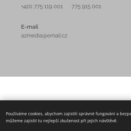
+420 775 119 001 775 915 001
E-mail
azmedia@email.cz
© 2022 Všechna práva vyhrazena
Používáme cookies, abychom zajistili správné fungování a bezp
můžeme zajistit tu nejlepší zkušenost při jejich návštěvě.