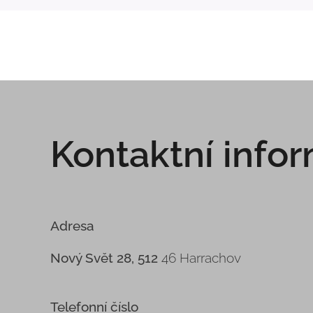
Kontaktní info
Adresa
Nový Svět 28, 512
46 Harrachov
Telefonní číslo