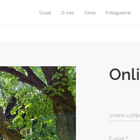
Úvod
O nás
Cena
Fotogalerie
Onl
Jméno a příj
E-mail